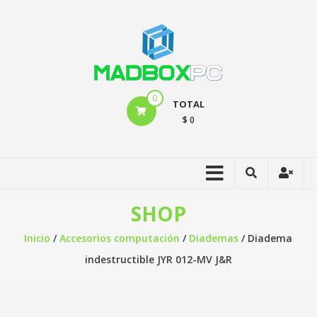
0
TOTAL
$ 0
SHOP
Inicio
/
Accesorios computación
/
Diademas
/ Diadema
indestructible JYR 012-MV J&R